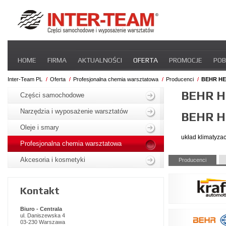
Pomiń
HOME
FIRMA
AKTUALNOŚCI
OFERTA
PROMOCJE
POB
nawigacje
STREFA DLA PRZEWOŹNIKA
CERTYFIKATY
INTER-NEWS
P
Inter-Team PL
Oferta
Profesjonalna chemia warsztatowa
Producenci
BEHR H
Pomiń
BEHR H
nawigacje
Części samochodowe
Narzędzia i wyposażenie warsztatów
BEHR H
Oleje i smary
układ klimatyzac
Profesjonalna chemia warsztatowa
Pomiń
Akcesoria i kosmetyki
Producenci
nawigacje
Kontakt
Biuro - Centrala
ul. Daniszewska 4
03-230 Warszawa