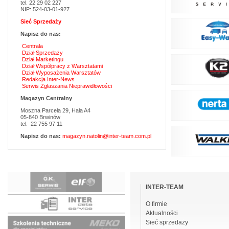
tel. 22 29 02 227
NIP: 524-03-01-927
Sieć Sprzedaży
Napisz do nas:
Centrala
Dział Sprzedaży
Dział Marketingu
Dział Współpracy z Warsztatami
Dział Wyposażenia Warsztatów
Redakcja Inter-News
Serwis Zgłaszania Nieprawidłowości
Magazyn Centralny
Moszna Parcela 29, Hala A4
05-840 Brwinów
tel. 22 755 97 11
Napisz do nas:
magazyn.natolin@inter-team.com.pl
Pomiń
nawigacje
INTER-TEAM
O firmie
Aktualności
Sieć sprzedaży