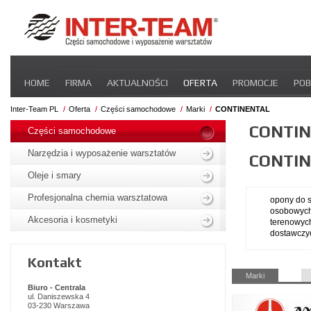
Pomiń
HOME
FIRMA
AKTUALNOŚCI
OFERTA
PROMOCJE
POB
nawigacje
STREFA DLA PRZEWOŹNIKA
CERTYFIKATY
INTER-NEWS
P
Inter-Team PL
Oferta
Części samochodowe
Marki
CONTINENTAL
Pomiń
CONTI
nawigacje
Części samochodowe
Narzędzia i wyposażenie warsztatów
CONTI
Oleje i smary
Profesjonalna chemia warsztatowa
opony do
osobowyc
Akcesoria i kosmetyki
terenowyc
dostawczy
Kontakt
Pomiń
Marki
nawigacje
Biuro - Centrala
ul. Daniszewska 4
03-230 Warszawa