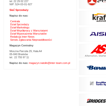
tel. 22 29 02 227
NIP: 524-03-01-927
Sieć Sprzedaży
Napisz do nas:
Centrala
Dział Sprzedaży
Dział Marketingu
Dział Współpracy z Warsztatami
Dział Wyposażenia Warsztatów
Redakcja Inter-News
Serwis Zgłaszania Nieprawidłowości
Magazyn Centralny
Moszna Parcela 29, Hala A4
05-840 Brwinów
tel. 22 755 97 11
Napisz do nas:
magazyn.natolin@inter-team.com.pl