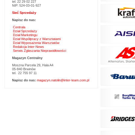
tel. 22 29 02 227
NIP: 524-03-01-927
Sieć Sprzedaży
Napisz do nas:
Centrala
Dział Sprzedaży
Dział Marketingu
Dział Współpracy z Warsztatami
Dział Wyposażenia Warsztatów
Redakcja Inter-News
Serwis Zgłaszania Nieprawidłowości
Magazyn Centralny
Moszna Parcela 29, Hala A4
05-840 Brwinów
tel. 22 755 97 11
Napisz do nas:
magazyn.natolin@inter-team.com.pl