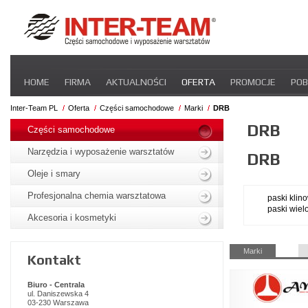
Pomiń
HOME
FIRMA
AKTUALNOŚCI
OFERTA
PROMOCJE
POB
nawigacje
STREFA DLA PRZEWOŹNIKA
CERTYFIKATY
INTER-NEWS
P
Inter-Team PL
Oferta
Części samochodowe
Marki
DRB
Pomiń
DRB
nawigacje
Części samochodowe
Narzędzia i wyposażenie warsztatów
DRB
Oleje i smary
Profesjonalna chemia warsztatowa
paski klin
paski wie
Akcesoria i kosmetyki
Pomiń
Marki
Kontakt
nawigacje
Biuro - Centrala
ul. Daniszewska 4
03-230 Warszawa