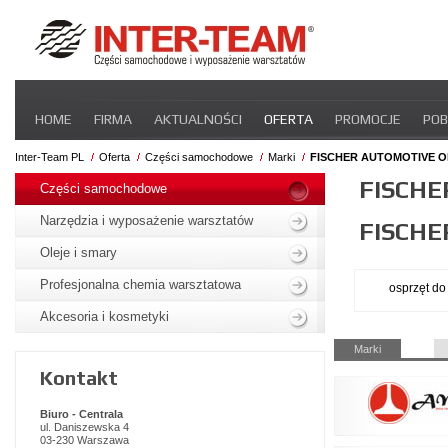
Pomiń
HOME
FIRMA
AKTUALNOŚCI
OFERTA
PROMOCJE
POB
nawigacje
STREFA DLA PRZEWOŹNIKA
CERTYFIKATY
INTER-NEWS
P
Inter-Team PL
Oferta
Części samochodowe
Marki
FISCHER AUTOMOTIVE 
Pomiń
FISCHE
nawigacje
Części samochodowe
Narzędzia i wyposażenie warsztatów
FISCHE
Oleje i smary
Profesjonalna chemia warsztatowa
osprzęt do
Akcesoria i kosmetyki
Pomiń
Marki
nawigacje
Kontakt
Biuro - Centrala
ul. Daniszewska 4
03-230 Warszawa