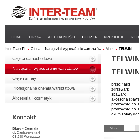
Pomiń
HOME
FIRMA
AKTUALNOŚCI
OFERTA
PROMOCJE
POB
nawigacje
STREFA DLA PRZEWOŹNIKA
CERTYFIKATY
INTER-NEWS
P
Inter-Team PL
Oferta
Narzędzia i wyposażenie warsztatów
Marki
TELWIN
Pomiń
TELWI
nawigacje
Części samochodowe
Narzędzia i wyposażenie warsztatów
TELWI
Oleje i smary
przecinarki
Profesjonalna chemia warsztatowa
zgrzewarki
spawarki
Akcesoria i kosmetyki
akcesoria spawa
prostowniki do 
prostowniki do 
akumulatory do
Kontakt
Pomiń
Marki
Biuro - Centrala
nawigacje
ul. Daniszewska 4
03-230 Warszawa