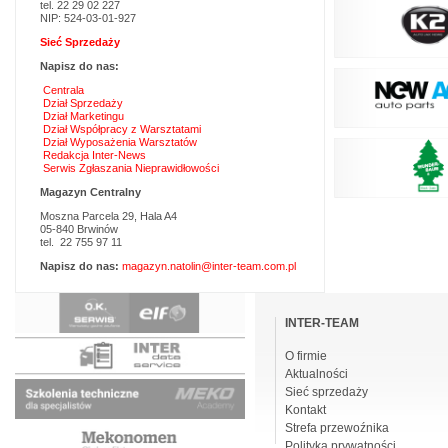
tel. 22 29 02 227
NIP: 524-03-01-927
Sieć Sprzedaży
Napisz do nas:
Centrala
Dział Sprzedaży
Dział Marketingu
Dział Współpracy z Warsztatami
Dział Wyposażenia Warsztatów
Redakcja Inter-News
Serwis Zgłaszania Nieprawidłowości
Magazyn Centralny
Moszna Parcela 29, Hala A4
05-840 Brwinów
tel. 22 755 97 11
Napisz do nas:
magazyn.natolin@inter-team.com.pl
Pomiń
nawigacje
INTER-TEAM
O firmie
Aktualności
Sieć sprzedaży
Kontakt
Strefa przewoźnika
Polityka prywatności