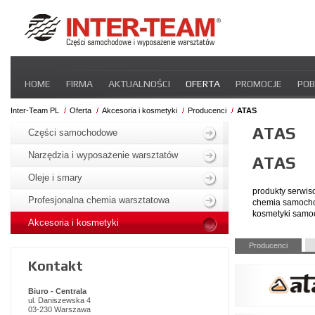
Pomiń
HOME
FIRMA
AKTUALNOŚCI
OFERTA
PROMOCJE
POB
nawigacje
STREFA DLA PRZEWOŹNIKA
CERTYFIKATY
INTER-NEWS
P
Inter-Team PL
Oferta
Akcesoria i kosmetyki
Producenci
ATAS
Pomiń
ATAS
nawigacje
Części samochodowe
Narzędzia i wyposażenie warsztatów
ATAS
Oleje i smary
produkty serwi
Profesjonalna chemia warsztatowa
chemia samoch
kosmetyki sam
Akcesoria i kosmetyki
Pomiń
Producenci
nawigacje
Kontakt
Biuro - Centrala
ul. Daniszewska 4
03-230 Warszawa