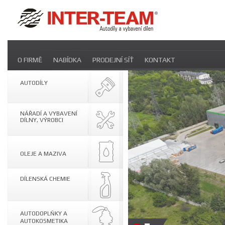
Přeskočit
O FIRMĚ
NABÍDKA
PRODEJNÍ SÍŤ
KONTAKT
navigaci
AUTODÍLY
NÁŘADÍ A VYBAVENÍ
DÍLNY, VÝROBCI
OLEJE A MAZIVA
DÍLENSKÁ CHEMIE
AUTODOPLŇKY A
AUTOKOSMETIKA