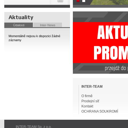
Aktuality
Údalosti
Inter-News
Momentálně nejsou k dispozici žádné
záznamy
Přeskočit
navigaci
INTER-TEAM
O firmě
Prodejní síť
Kontakt
OCHRANA SOUKROMÍ
INTER-TEAM Sp. z o.o.