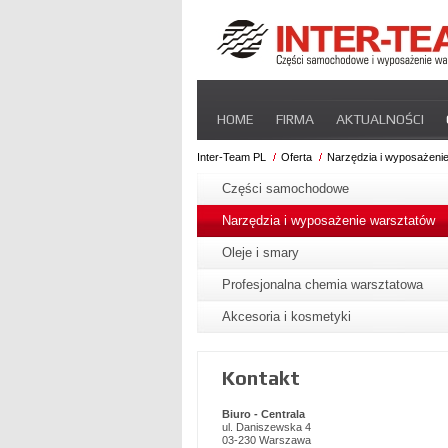
Pomiń
HOME
FIRMA
AKTUALNOŚCI
nawigacje
STREFA DLA PRZEWOŹNIKA
CERT
Inter-Team PL
Oferta
Narzędzia i wyposażeni
Pomiń
nawigacje
Części samochodowe
Narzędzia i wyposażenie warsztatów
Oleje i smary
Profesjonalna chemia warsztatowa
Akcesoria i kosmetyki
Kontakt
Biuro - Centrala
ul. Daniszewska 4
03-230 Warszawa