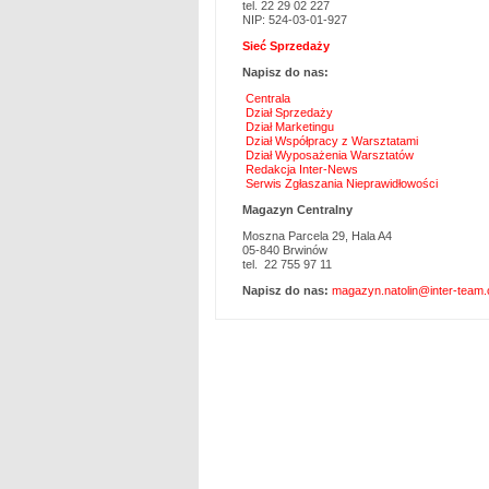
tel. 22 29 02 227
NIP: 524-03-01-927
Sieć Sprzedaży
Napisz do nas:
Centrala
Dział Sprzedaży
Dział Marketingu
Dział Współpracy z Warsztatami
Dział Wyposażenia Warsztatów
Redakcja Inter-News
Serwis Zgłaszania Nieprawidłowości
Magazyn Centralny
Moszna Parcela 29, Hala A4
05-840 Brwinów
tel. 22 755 97 11
Napisz do nas:
magazyn.natolin@inter-team.