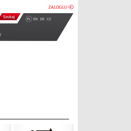
ZALOGUJ
PL
EN
DE
CZ
T