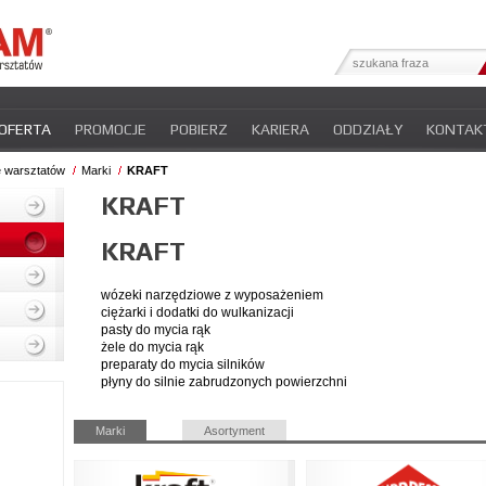
OFERTA
PROMOCJE
POBIERZ
KARIERA
ODDZIAŁY
KONTAK
YFIKATY
INTER-NEWS
POLITYKA PRYWATNOŚCI
e warsztatów
Marki
KRAFT
KRAFT
KRAFT
wózeki narzędziowe z wyposażeniem
ciężarki i dodatki do wulkanizacji
pasty do mycia rąk
żele do mycia rąk
preparaty do mycia silników
płyny do silnie zabrudzonych powierzchni
Pomiń
Marki
Asortyment
nawigacje