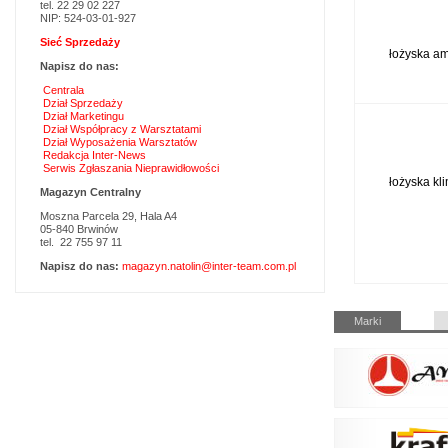
tel. 22 29 02 227
NIP: 524-03-01-927
Sieć Sprzedaży
łożyska a
Napisz do nas:
Centrala
Dział Sprzedaży
Dział Marketingu
Dział Współpracy z Warsztatami
Dział Wyposażenia Warsztatów
Redakcja Inter-News
Serwis Zgłaszania Nieprawidłowości
łożyska kli
Magazyn Centralny
Moszna Parcela 29, Hala A4
05-840 Brwinów
tel. 22 755 97 11
Napisz do nas:
magazyn.natolin@inter-team.com.pl
Pomiń
Marki
nawigacje