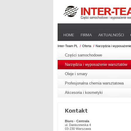
Pomiń
HOME
FIRMA
AKTUALNOŚCI
nawigacje
STREFA DLA PRZEWOŹNIKA
CERT
Inter-Team PL
Oferta
Narzędzia i wyposażeni
Pomiń
nawigacje
Części samochodowe
Narzędzia i wyposażenie warsztatów
Oleje i smary
Profesjonalna chemia warsztatowa
Akcesoria i kosmetyki
Kontakt
Biuro - Centrala
ul. Daniszewska 4
03-230 Warszawa