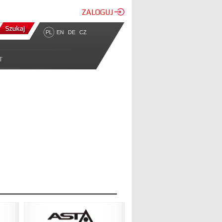
ZALOGUJ
PL
EN
DE
CZ
T