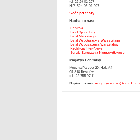
tel. 22 29 02 227
NIP: 524-03-01-927
Sieć Sprzedaży
Napisz do nas:
Centrala
Dział Sprzedaży
Dział Marketingu
Dział Współpracy z Warsztatami
Dział Wyposażenia Warsztatów
Redakcja Inter-News
Serwis Zgłaszania Nieprawidłowości
Magazyn Centralny
Moszna Parcela 29, Hala A4
05-840 Brwinów
tel. 22 755 97 11
Napisz do nas:
magazyn.natolin@inter-team.