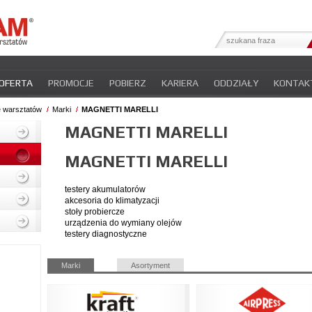
OFERTA
PROMOCJE
POBIERZ
KARIERA
ODDZIAŁY
KONTAK
YFIKATY
INTER-NEWS
POLITYKA PRYWATNOŚCI
e warsztatów
Marki
MAGNETTI MARELLI
MAGNETTI MARELLI
MAGNETTI MARELLI
testery akumulatorów
akcesoria do klimatyzacji
stoły probiercze
urządzenia do wymiany olejów
testery diagnostyczne
Pomiń
Marki
Asortyment
nawigacje