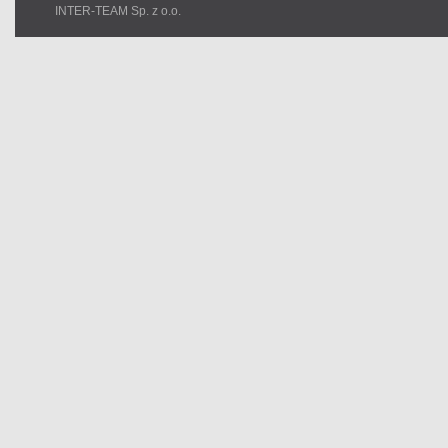
INTER-TEAM Sp. z o.o.