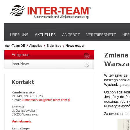
Navigation
ÜBER UNS
AKTUELLES
ANGEBOT
VERTRIEBSNETZ
HER
überspringen
Inter-Team DE
Aktuelles
Ereignisse
News reader
Navigation
Zmiana 
überspringen
Ereignisse
Warsza
Inter-News
W związku ze s
naszego oddział
Kontakt
Wychodząc naprz
Od poniedziałku
Kundenservice
tel. +49 699 501 96 23
Jesteśmy do Pań
e-mail:
kundenservice@inter-team.com.pl
godzinach od 8.
Numery telefonó
Zentrale
ul. Daniszewska 4
Za ewentualne u
03-230 Warszawa
Vertriebsnetz
Zentrallager