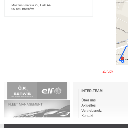
Moszna Parcela 29, Hala A4
05-840 Brwinów
Zurück
Navigation
überspringen
INTER-TEAM
Über uns
Aktuelles
Vertriebsnetz
Kontakt