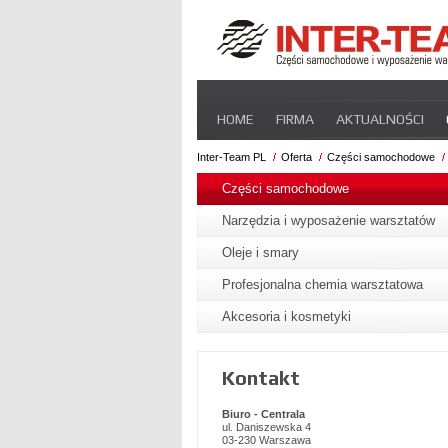
Pomiń
HOME
FIRMA
AKTUALNOŚCI
nawigacje
STREFA DLA PRZEWOŹNIKA
CERT
Inter-Team PL
Oferta
Części samochodowe
Pomiń
nawigacje
Części samochodowe
Narzędzia i wyposażenie warsztatów
Oleje i smary
Profesjonalna chemia warsztatowa
Akcesoria i kosmetyki
Kontakt
Biuro - Centrala
ul. Daniszewska 4
03-230 Warszawa