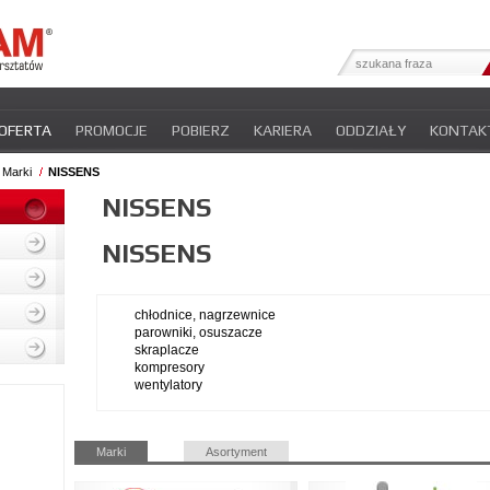
OFERTA
PROMOCJE
POBIERZ
KARIERA
ODDZIAŁY
KONTAK
YFIKATY
INTER-NEWS
POLITYKA PRYWATNOŚCI
Marki
NISSENS
NISSENS
NISSENS
chłodnice, nagrzewnice
parowniki, osuszacze
skraplacze
kompresory
wentylatory
Pomiń
Marki
Asortyment
nawigacje