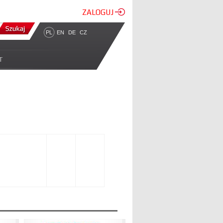
ZALOGUJ
PL
EN
DE
CZ
T