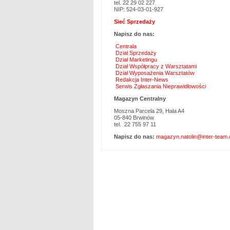
tel. 22 29 02 227
NIP: 524-03-01-927
Sieć Sprzedaży
Napisz do nas:
Centrala
Dział Sprzedaży
Dział Marketingu
Dział Współpracy z Warsztatami
Dział Wyposażenia Warsztatów
Redakcja Inter-News
Serwis Zgłaszania Nieprawidłowości
Magazyn Centralny
Moszna Parcela 29, Hala A4
05-840 Brwinów
tel. 22 755 97 11
Napisz do nas:
magazyn.natolin@inter-team.