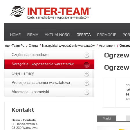
Pomiń
HOME
FIRMA
AKTUALNOŚCI
OFERTA
PROMOCJE
POB
nawigacje
STREFA DLA PRZEWOŹNIKA
CERTYFIKATY
INTER-NEWS
P
Inter-Team PL
Oferta
Narzędzia i wyposażenie warsztatów
Asortyment
Ogrzew
Pomiń
Ogrzew
nawigacje
Części samochodowe
Narzędzia i wyposażenie warsztatów
Ogrzew
Oleje i smary
Profesjonalna chemia warsztatowa
na
re
Akcesoria i kosmetyki
ze
ko
Kontakt
Pomiń
Marki
Biuro - Centrala
nawigacje
ul. Daniszewska 4
03-230 Warszawa