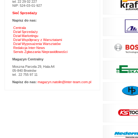
tel. 22 29 02 227
NIP: 524-03-01-927
Sieć Sprzedaży
Napisz do nas:
Centrala
Dział Sprzedaży
Dział Marketingu
Dział Współpracy z Warsztatami
Dział Wyposażenia Warsztatów
Redakcja Inter-News
Serwis Zgłaszania Nieprawidłowości
Magazyn Centralny
Moszna Parcela 29, Hala A4
05-840 Brwinów
tel. 22 755 97 11
Napisz do nas:
magazyn.natolin@inter-team.com.pl