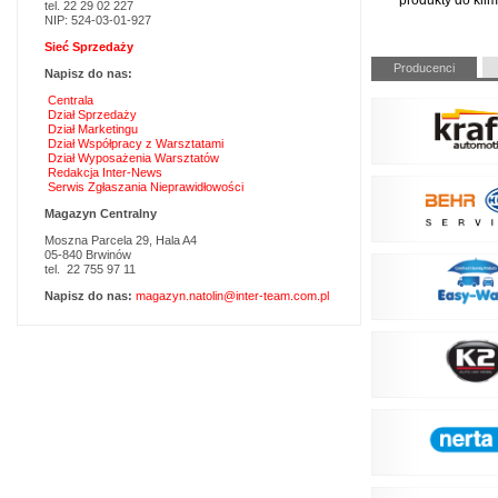
produkty do klim
tel. 22 29 02 227
NIP: 524-03-01-927
Sieć Sprzedaży
Pomiń
Producenci
Napisz do nas:
nawigacje
Centrala
Dział Sprzedaży
Dział Marketingu
Dział Współpracy z Warsztatami
Dział Wyposażenia Warsztatów
Redakcja Inter-News
Serwis Zgłaszania Nieprawidłowości
Magazyn Centralny
Moszna Parcela 29, Hala A4
05-840 Brwinów
tel. 22 755 97 11
Napisz do nas:
magazyn.natolin@inter-team.com.pl