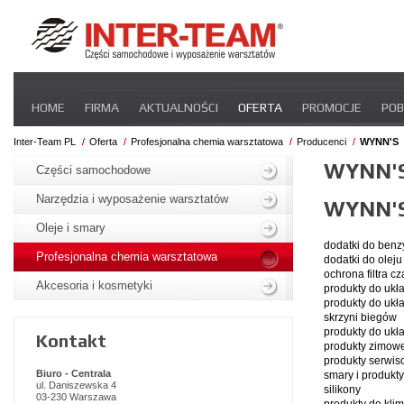
Pomiń
HOME
FIRMA
AKTUALNOŚCI
OFERTA
PROMOCJE
POB
nawigacje
STREFA DLA PRZEWOŹNIKA
CERTYFIKATY
INTER-NEWS
P
Inter-Team PL
Oferta
Profesjonalna chemia warsztatowa
Producenci
WYNN'S
Pomiń
WYNN'
nawigacje
Części samochodowe
Narzędzia i wyposażenie warsztatów
WYNN'
Oleje i smary
dodatki do benz
Profesjonalna chemia warsztatowa
dodatki do ole
ochrona filtra cz
Akcesoria i kosmetyki
produkty do uk
produkty do uk
skrzyni biegów
produkty do ukł
Kontakt
produkty zimow
produkty serwi
Biuro - Centrala
smary i produkt
ul. Daniszewska 4
silikony
03-230 Warszawa