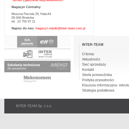
Serwis Zgłaszania Nieprawidłowości
Magazyn Centralny
Moszna Parcela 29, Hala A4
05-840 Brwinów
tel. 22 755 97 11
Napisz do nas:
magazyn.natolin@inter-team.com.pl
Pomiń
nawigacje
INTER-TEAM
O firmie
Aktualności
Sieć sprzedaży
Kontakt
Strefa przewoźnika
Polityka prywatności
Klauzula informacyjna- rekrut
Strategia podatkowa
INTER-TEAM Sp. z o.o.