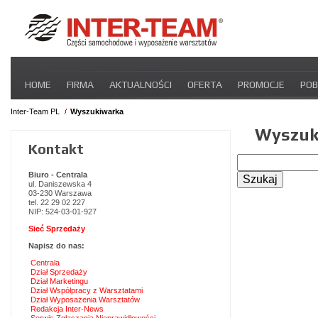
Pomiń
HOME
FIRMA
AKTUALNOŚCI
OFERTA
PROMOCJE
POB
nawigacje
STREFA DLA PRZEWOŹNIKA
CERTYFIKATY
INTER-NEWS
P
Inter-Team PL
Wyszukiwarka
Wyszuk
Kontakt
Słowa
kluczowe
Biuro - Centrala
Szukaj
ul. Daniszewska 4
03-230 Warszawa
tel. 22 29 02 227
NIP: 524-03-01-927
Sieć Sprzedaży
Napisz do nas:
Centrala
Dział Sprzedaży
Dział Marketingu
Dział Współpracy z Warsztatami
Dział Wyposażenia Warsztatów
Redakcja Inter-News