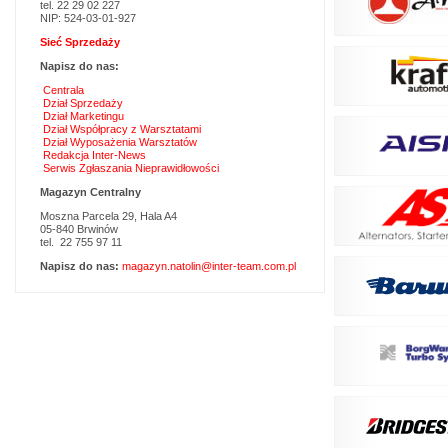
tel. 22 29 02 227
NIP: 524-03-01-927
Sieć Sprzedaży
Napisz do nas:
Centrala
Dział Sprzedaży
Dział Marketingu
Dział Współpracy z Warsztatami
Dział Wyposażenia Warsztatów
Redakcja Inter-News
Serwis Zgłaszania Nieprawidłowości
Magazyn Centralny
Moszna Parcela 29, Hala A4
05-840 Brwinów
tel. 22 755 97 11
Napisz do nas:
magazyn.natolin@inter-team.com.pl