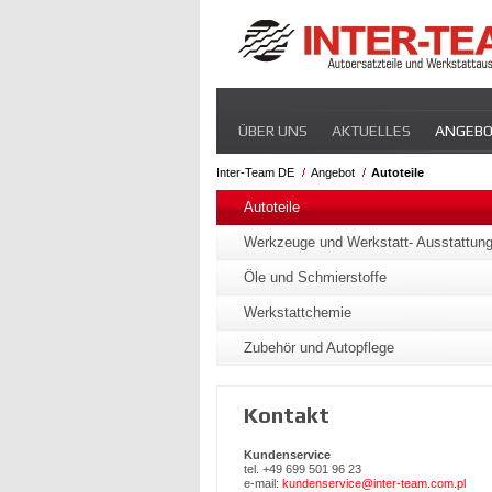
Navigation
ÜBER UNS
AKTUELLES
ANGEB
überspringen
Inter-Team DE
Angebot
Autoteile
Navigation
überspringen
Autoteile
Werkzeuge und Werkstatt- Ausstattun
Öle und Schmierstoffe
Werkstattchemie
Zubehör und Autopflege
Kontakt
Kundenservice
tel. +49 699 501 96 23
e-mail:
kundenservice@inter-team.com.pl