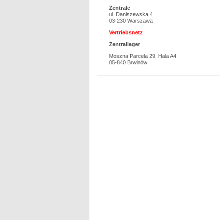
Zentrale
ul. Daniszewska 4
03-230 Warszawa
Vertriebsnetz
Zentrallager
Moszna Parcela 29, Hala A4
05-840 Brwinów