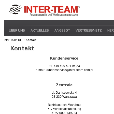
Navigation
ÜBER UNS
AKTUELLES
ANGEBOT
VERTRIEBSNETZ
HER
überspringen
Inter-Team DE
Kontakt
Kontakt
Kundenservice
tel. +49 699 501 96 23
e-mail: kundenservice@inter-team.com.pl
Zentrale
ul. Daniszewska 4
03-230 Warszawa
Bezirksgericht Warchau
XIV Wirtschaftsabteilung
KRS: 0000139224