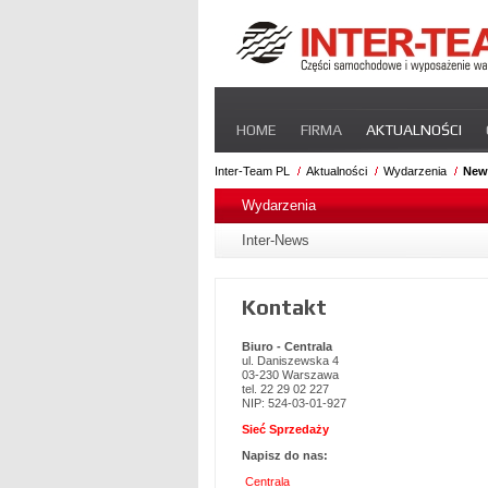
Pomiń
HOME
FIRMA
AKTUALNOŚCI
nawigacje
STREFA DLA PRZEWOŹNIKA
CERT
Inter-Team PL
Aktualności
Wydarzenia
New
Pomiń
nawigacje
Wydarzenia
Inter-News
Kontakt
Biuro - Centrala
ul. Daniszewska 4
03-230 Warszawa
tel. 22 29 02 227
NIP: 524-03-01-927
Sieć Sprzedaży
Napisz do nas:
Centrala