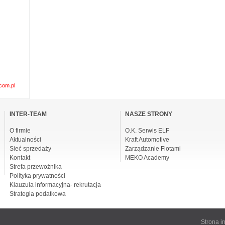
com.pl
omiń
awigacje
INTER-TEAM
NASZE STRONY
O firmie
O.K. Serwis ELF
Aktualności
Kraft Automotive
Sieć sprzedaży
Zarządzanie Flotami
Kontakt
MEKO Academy
Strefa przewoźnika
Polityka prywatności
Klauzula informacyjna- rekrutacja
Strategia podatkowa
Strona 