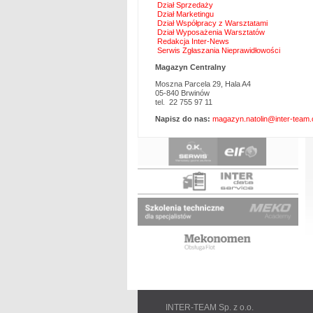
Dział Sprzedaży
Dział Marketingu
Dział Współpracy z Warsztatami
Dział Wyposażenia Warsztatów
Redakcja Inter-News
Serwis Zgłaszania Nieprawidłowości
Magazyn Centralny
Moszna Parcela 29, Hala A4
05-840 Brwinów
tel. 22 755 97 11
Napisz do nas:
magazyn.natolin@inter-team.
P
n
INTER-TEAM Sp. z o.o.