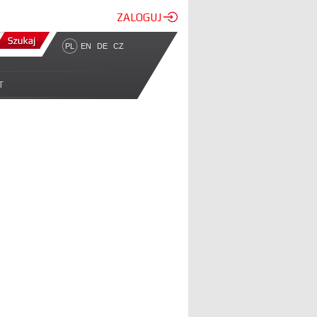
ZALOGUJ
PL
EN
DE
CZ
T