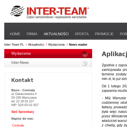
Pomiń
HOME
FIRMA
AKTUALNOŚCI
OFERTA
PROMOCJE
POB
nawigacje
STREFA DLA PRZEWOŹNIKA
CERTYFIKATY
INTER-NEWS
P
Inter-Team PL
Aktualności
Wydarzenia
News reader
Pomiń
Aplikac
nawigacje
Wydarzenia
Inter-News
Zgodnie z zapow
zainicjowała p
terminie został
Kontakt
mln zł, to już 
Od 1 lutego 20
Biuro - Centrala
zapewnia możliw
ul. Daniszewska 4
03-230 Warszawa
- Mój Warsztat
tel. 22 29 02 227
codziennej obs
NIP: 524-03-01-927
faktury, prowa
była więc natu
Sieć Sprzedaży
przez Ministers
Napisz do nas:
właściciel warsz
z chwilą, gdy b
Centrala