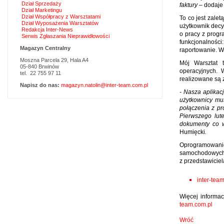
Dział Sprzedaży
faktury
– dodaje
Dział Marketingu
Dział Współpracy z Warsztatami
To co jest zale
Dział Wyposażenia Warsztatów
użytkownik decy
Redakcja Inter-News
o pracy z progr
Serwis Zgłaszania Nieprawidłowości
funkcjonalnośc
Magazyn Centralny
raportowanie. W
Moszna Parcela 29, Hala A4
Mój Warsztat 
05-840 Brwinów
operacyjnych. 
tel. 22 755 97 11
realizowane są 
Napisz do nas:
magazyn.natolin@inter-team.com.pl
- Nasza aplikac
użytkownicy mus
połączenia z pr
Pierwszego lut
dokumenty co w
Humięcki
.
Oprogramowanie
samochodowych.
z przedstawicie
inter-tea
Więcej informac
team.com.pl
Wróć