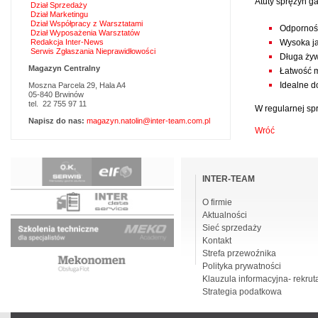
Atuty sprężyn g
Dział Sprzedaży
Dział Marketingu
Dział Współpracy z Warsztatami
Odporność
Dział Wyposażenia Warsztatów
Redakcja Inter-News
Wysoka j
Serwis Zgłaszania Nieprawidłowości
Długa ży
Magazyn Centralny
Łatwość 
Idealne 
Moszna Parcela 29, Hala A4
05-840 Brwinów
tel. 22 755 97 11
W regularnej spr
Napisz do nas:
magazyn.natolin@inter-team.com.pl
Wróć
Pomiń
nawigacje
INTER-TEAM
O firmie
Aktualności
Sieć sprzedaży
Kontakt
Strefa przewoźnika
Polityka prywatności
Klauzula informacyjna- rekrut
Strategia podatkowa