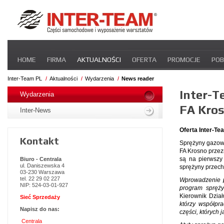
Pomiń
HOME
FIRMA
AKTUALNOŚCI
OFERTA
PROMOCJE
POB
nawigacje
STREFA DLA PRZEWOŹNIKA
CERTYFIKATY
INTER-NEWS
P
Inter-Team PL
Aktualności
Wydarzenia
News reader
Pomiń
Inter-T
nawigacje
Wydarzenia
FA Kro
Inter-News
Oferta Inter-T
Kontakt
Sprężyny gazowe
FA Krosno przez
są na pierwszy
Biuro - Centrala
ul. Daniszewska 4
sprężyny przech
03-230 Warszawa
tel. 22 29 02 227
Wprowadzenie p
NIP: 524-03-01-927
program spręż
Kierownik Dział
Sieć Sprzedaży
którzy współpra
Napisz do nas:
części, któryc
Centrala