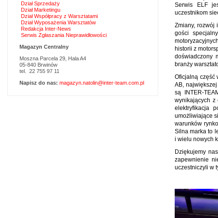
Dział Sprzedaży
Serwis ELF jes
Dział Marketingu
uczestnikom sie
Dział Współpracy z Warsztatami
Dział Wyposażenia Warsztatów
Zmiany, rozwój 
Redakcja Inter-News
gości specjaln
Serwis Zgłaszania Nieprawidłowości
motoryzacyjnych
Magazyn Centralny
historii z motor
doświadczony m
Moszna Parcela 29, Hala A4
branży warsztat
05-840 Brwinów
tel. 22 755 97 11
Oficjalną część
Napisz do nas:
magazyn.natolin@inter-team.com.pl
AB, największej
są INTER-TEAM
wynikających z
elektryfikacja
umożliwiające s
warunków rynkow
Silna marka to 
i wielu nowych k
Dziękujemy nas
zapewnienie ni
uczestniczyli w 