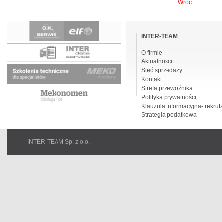
Wróć
Pomiń
nawigacje
INTER-TEAM
O firmie
Aktualności
Sieć sprzedaży
Kontakt
Strefa przewoźnika
Polityka prywatności
Klauzula informacyjna- rekrut
Strategia podatkowa
INTER-TEAM Sp. z o.o.