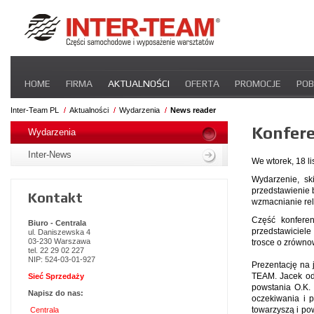
Pomiń
HOME
FIRMA
AKTUALNOŚCI
OFERTA
PROMOCJE
POB
nawigacje
STREFA DLA PRZEWOŹNIKA
CERTYFIKATY
INTER-NEWS
P
Inter-Team PL
Aktualności
Wydarzenia
News reader
Pomiń
Konfere
nawigacje
Wydarzenia
Inter-News
We wtorek, 18 l
Wydarzenie, sk
przedstawienie 
Kontakt
wzmacnianie rela
Część konferen
Biuro - Centrala
przedstawiciele 
ul. Daniszewska 4
03-230 Warszawa
trosce o zrówno
tel. 22 29 02 227
NIP: 524-03-01-927
Prezentację na 
TEAM. Jacek odn
Sieć Sprzedaży
powstania O.K. 
Napisz do nas:
oczekiwania i p
towarzyszą i po
Centrala