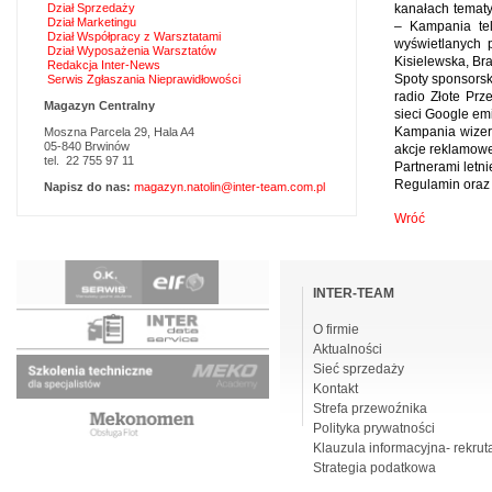
Dział Sprzedaży
kanałach tematy
Dział Marketingu
– Kampania tel
Dział Współpracy z Warsztatami
wyświetlanych p
Dział Wyposażenia Warsztatów
Kisielewska, Br
Redakcja Inter-News
Spoty sponsorsk
Serwis Zgłaszania Nieprawidłowości
radio Złote Pr
Magazyn Centralny
sieci Google em
Kampania wizeru
Moszna Parcela 29, Hala A4
05-840 Brwinów
akcje reklamowe 
tel. 22 755 97 11
Partnerami letni
Regulamin oraz l
Napisz do nas:
magazyn.natolin@inter-team.com.pl
Wróć
Pomiń
nawigacje
INTER-TEAM
O firmie
Aktualności
Sieć sprzedaży
Kontakt
Strefa przewoźnika
Polityka prywatności
Klauzula informacyjna- rekrut
Strategia podatkowa