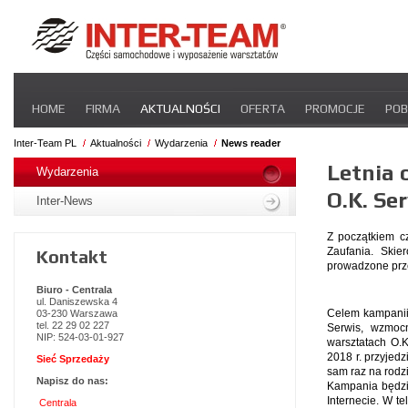
Pomiń
HOME
FIRMA
AKTUALNOŚCI
OFERTA
PROMOCJE
POB
nawigacje
STREFA DLA PRZEWOŹNIKA
CERTYFIKATY
INTER-NEWS
P
Inter-Team PL
Aktualności
Wydarzenia
News reader
Pomiń
Letnia 
nawigacje
Wydarzenia
O.K. Se
Inter-News
Z początkiem c
Zaufania. Skie
Kontakt
prowadzone przez
Biuro - Centrala
ul. Daniszewska 4
Celem kampanii
03-230 Warszawa
tel. 22 29 02 227
Serwis, wzmoc
NIP: 524-03-01-927
warsztatach O.K
2018 r. przyjed
Sieć Sprzedaży
sam raz na rodz
Napisz do nas:
Kampania będzie
Internecie. W t
Centrala