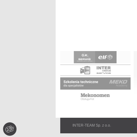
P
n
INTER-TEAM Sp. z o.o.