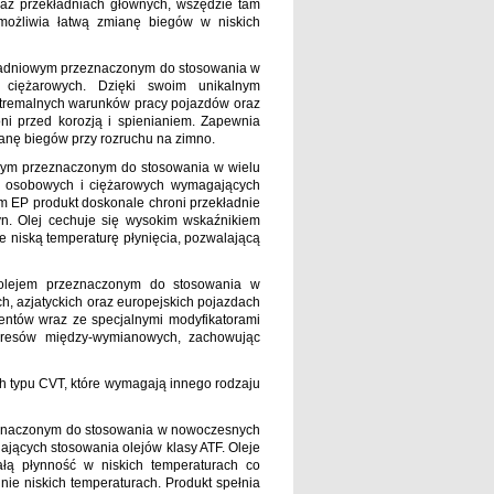
z przekładniach głównych, wszędzie tam
możliwia łatwą zmianę biegów w niskich
ładniowym przeznaczonym do stosowania w
 ciężarowych. Dzięki swoim unikalnym
stremalnych warunków pracy pojazdów oraz
ni przed korozją i spienianiem. Zapewnia
ianę biegów przy rozruchu na zimno.
wym przeznaczonym do stosowania w wielu
h osobowych i ciężarowych wymagających
m EP produkt doskonale chroni przekładnie
. Olej cechuje się wysokim wskaźnikiem
e niską temperaturę płynięcia, pozwalającą
olejem przeznaczonym do stosowania w
, azjatyckich oraz europejskich pojazdach
tów wraz ze specjalnymi modyfikatorami
okresów między-wymianowych, zachowując
h typu CVT, które wymagają innego rodzaju
eznaczonym do stosowania w nowoczesnych
ących stosowania olejów klasy ATF. Oleje
ałą płynność w niskich temperaturach co
ie niskich temperaturach. Produkt spełnia