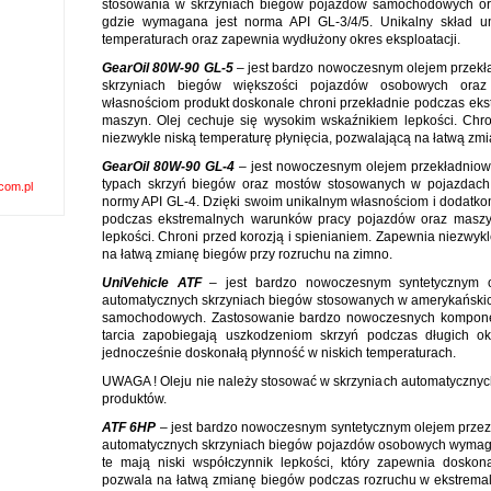
stosowania w skrzyniach biegów pojazdów samochodowych ora
gdzie wymagana jest norma API GL-3/4/5. Unikalny skład u
temperaturach oraz zapewnia wydłużony okres eksploatacji.
GearOil 80W-90 GL-5
– jest bardzo nowoczesnym olejem przek
skrzyniach biegów większości pojazdów osobowych oraz
własnościom produkt doskonale chroni przekładnie podczas ek
maszyn. Olej cechuje się wysokim wskaźnikiem lepkości. Chro
niezwykle niską temperaturę płynięcia, pozwalającą na łatwą zm
GearOil 80W-90 GL-4
– jest nowoczesnym olejem przekładnio
typach skrzyń biegów oraz mostów stosowanych w pojazdac
com.pl
normy API GL-4. Dzięki swoim unikalnym własnościom i dodatko
podczas ekstremalnych warunków pracy pojazdów oraz maszyn
lepkości. Chroni przed korozją i spienianiem. Zapewnia niezwykl
na łatwą zmianę biegów przy rozruchu na zimno.
UniVehicle ATF
– jest bardzo nowoczesnym syntetycznym 
automatycznych skrzyniach biegów stosowanych w amerykańskich
samochodowych. Zastosowanie bardzo nowoczesnych komponen
tarcia zapobiegają uszkodzeniom skrzyń podczas długich 
jednocześnie doskonałą płynność w niskich temperaturach.
UWAGA ! Oleju nie należy stosować w skrzyniach automatycznyc
produktów.
ATF 6HP
– jest bardzo nowoczesnym syntetycznym olejem prz
automatycznych skrzyniach biegów pojazdów osobowych wymagaj
te mają niski współczynnik lepkości, który zapewnia doskon
pozwala na łatwą zmianę biegów podczas rozruchu w ekstremaln