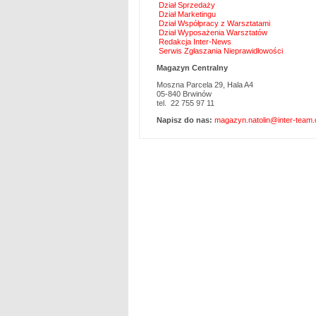
Dział Sprzedaży
Dział Marketingu
Dział Współpracy z Warsztatami
Dział Wyposażenia Warsztatów
Redakcja Inter-News
Serwis Zgłaszania Nieprawidłowości
Magazyn Centralny
Moszna Parcela 29, Hala A4
05-840 Brwinów
tel. 22 755 97 11
Napisz do nas:
magazyn.natolin@inter-team.