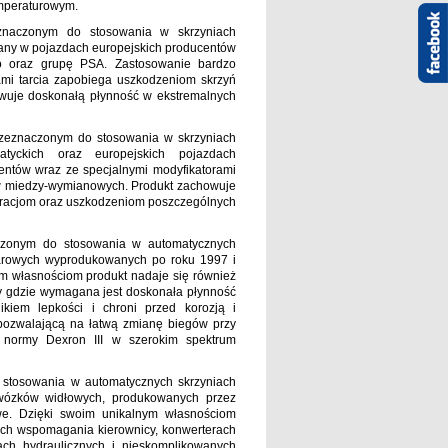
mperaturowym.
znaczonym do stosowania w skrzyniach
any w pojazdach europejskich producentów
o oraz grupę PSA. Zastosowanie bardzo
mi tarcia zapobiega uszkodzeniom skrzyń
wuje doskonałą płynność w ekstremalnych
rzeznaczonym do stosowania w skrzyniach
yckich oraz europejskich pojazdach
tów wraz ze specjalnymi modyfikatorami
ów miedzy-wymianowych. Produkt zachowuje
bracjom oraz uszkodzeniom poszczególnych
czonym do stosowania w automatycznych
arowych wyprodukowanych po roku 1997 i
m własnościom produkt nadaje się również
y gdzie wymagana jest doskonała płynność
kiem lepkości i chroni przed korozją i
 pozwalającą na łatwą zmianę biegów przy
 normy Dexron III w szerokim spektrum
stosowania w automatycznych skrzyniach
wózków widłowych, produkowanych przez
we. Dzięki swoim unikalnym własnościom
ach wspomagania kierownicy, konwerterach
ch hydraulicznych i nieskomplikowanych