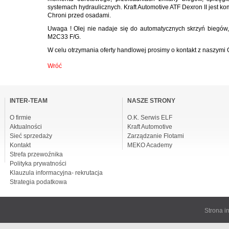
systemach hydraulicznych. Kraft Automotive ATF Dexron II jest ko
Chroni przed osadami.
Uwaga ! Olej nie nadaje się do automatycznych skrzyń biegów, 
M2C33 F/G.
W celu otrzymania oferty handlowej prosimy o kontakt z naszym
Wróć
omiń
awigacje
INTER-TEAM
NASZE STRONY
O firmie
O.K. Serwis ELF
Aktualności
Kraft Automotive
Sieć sprzedaży
Zarządzanie Flotami
Kontakt
MEKO Academy
Strefa przewoźnika
Polityka prywatności
Klauzula informacyjna- rekrutacja
Strategia podatkowa
Strona 