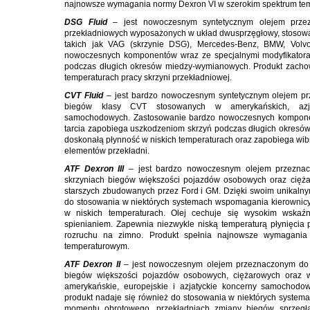
najnowsze wymagania normy Dexron VI w szerokim spektrum te
DSG Fluid
– jest nowoczesnym syntetycznym olejem prze
przekładniowych wyposażonych w układ dwusprzęgłowy, stosow
takich jak VAG (skrzynie DSG), Mercedes-Benz, BMW, Volv
nowoczesnych komponentów wraz ze specjalnymi modyfikatora
podczas długich okresów miedzy-wymianowych. Produkt zacho
temperaturach pracy skrzyni przekładniowej.
CVT Fluid
– jest bardzo nowoczesnym syntetycznym olejem p
biegów klasy CVT stosowanych w amerykańskich, azjat
samochodowych. Zastosowanie bardzo nowoczesnych komponen
tarcia zapobiega uszkodzeniom skrzyń podczas długich okres
doskonałą płynność w niskich temperaturach oraz zapobiega wi
elementów przekładni.
ATF Dexron III
– jest bardzo nowoczesnym olejem przezna
skrzyniach biegów większości pojazdów osobowych oraz cięż
starszych zbudowanych przez Ford i GM. Dzięki swoim unikalny
do stosowania w niektórych systemach wspomagania kierownic
w niskich temperaturach. Olej cechuje się wysokim wskaźni
spienianiem. Zapewnia niezwykle niską temperaturą płynięcia
rozruchu na zimno. Produkt spełnia najnowsze wymagania
temperaturowym.
ATF Dexron II
– jest nowoczesnym olejem przeznaczonym do 
biegów większości pojazdów osobowych, ciężarowych oraz 
amerykańskie, europejskie i azjatyckie koncerny samochodo
produkt nadaje się również do stosowania w niektórych system
momentu obrotowego, przekładniach zmiany biegów, sprzęgła