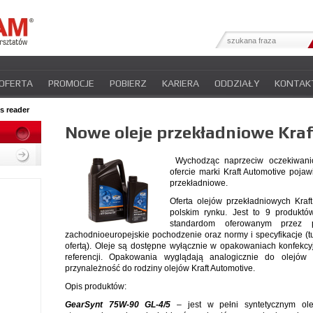
OFERTA
PROMOCJE
POBIERZ
KARIERA
ODDZIAŁY
KONTAK
YFIKATY
INTER-NEWS
POLITYKA PRYWATNOŚCI
s reader
Nowe oleje przekładniowe Kra
Wychodząc naprzeciw oczekiwani
ofercie marki Kraft Automotive poja
przekładniowe.
Oferta olejów przekładniowych Kraf
polskim rynku. Jest to 9 produktó
standardom oferowanym przez p
zachodnioeuropejskie pochodzenie oraz normy i specyfikacje (tut
ofertą). Oleje są dostępne wyłącznie w opakowaniach konfekcy
referencji. Opakowania wyglądają analogicznie do olejów
przynależność do rodziny olejów Kraft Automotive.
Opis produktów:
GearSynt 75W-90 GL-4/5
– jest w pełni syntetycznym o