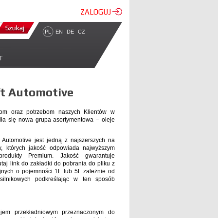
ZALOGUJ
PL
EN
DE
CZ
T
ft Automotive
om oraz potrzebom naszych Klientów w
wiła się nowa grupa asortymentowa – oleje
t Automotive jest jedną z najszerszych na
w, których jakość odpowiada najwyższym
rodukty Premium. Jakość gwarantuje
aj link do zakładki do pobrania do pliku z
jnych o pojemności 1L lub 5L zależnie od
 silnikowych podkreślając w ten sposób
lejem przekładniowym przeznaczonym do