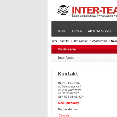
Pomiń
HOME
FIRMA
AKTUALNOŚCI
nawigacje
STREFA DLA PRZEWOŹNIKA
CERT
Inter-Team PL
Aktualności
Wydarzenia
New
Pomiń
nawigacje
Wydarzenia
Inter-News
Kontakt
Biuro - Centrala
ul. Daniszewska 4
03-230 Warszawa
tel. 22 29 02 227
NIP: 524-03-01-927
Sieć Sprzedaży
Napisz do nas:
Centrala