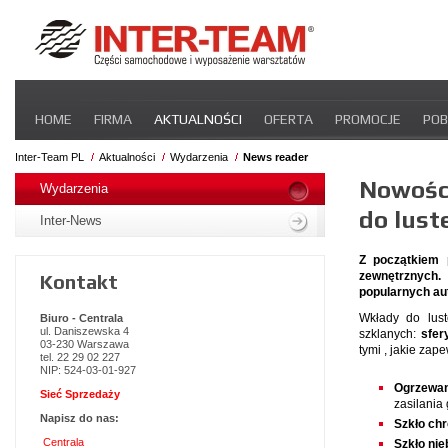
Pomiń
HOME
FIRMA
AKTUALNOŚCI
OFERTA
PROMOCJE
POB
nawigacje
STREFA DLA PRZEWOŹNIKA
CERTYFIKATY
INTER-NEWS
P
Inter-Team PL
Aktualności
Wydarzenia
News reader
Pomiń
Nowośc
nawigacje
Wydarzenia
do lust
Inter-News
Z początkiem 
zewnętrznych.
Kontakt
popularnych aut
Wkłady do lust
Biuro - Centrala
ul. Daniszewska 4
szklanych:
sfer
03-230 Warszawa
tymi , jakie za
tel. 22 29 02 227
NIP: 524-03-01-927
Ogrzewan
Sieć Sprzedaży
zasilania 
Napisz do nas:
Szkło c
Centrala
Szkło nie