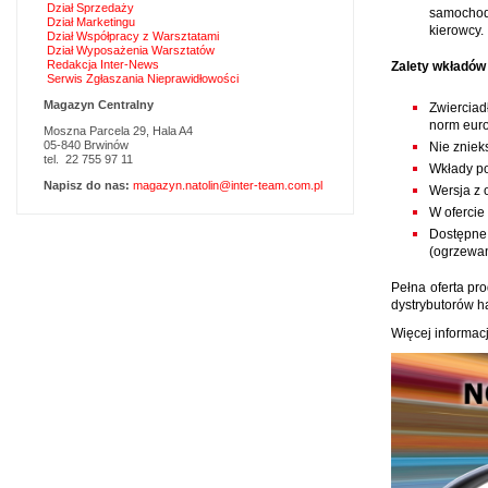
Dział Sprzedaży
samochodó
Dział Marketingu
kierowcy.
Dział Współpracy z Warsztatami
Dział Wyposażenia Warsztatów
Redakcja Inter-News
Zalety wkładów 
Serwis Zgłaszania Nieprawidłowości
Magazyn Centralny
Zwierciad
norm euro
Moszna Parcela 29, Hala A4
05-840 Brwinów
Nie zniek
tel. 22 755 97 11
Wkłady po
Napisz do nas:
magazyn.natolin@inter-team.com.pl
Wersja z 
W ofercie
Dostępne 
(ogrzewan
Pełna oferta pr
dystrybutorów h
Więcej informacj