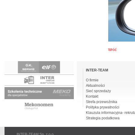
Wróć
Pomiń
nawigacje
INTER-TEAM
O firmie
Aktualności
Sieć sprzedaży
Kontakt
Strefa przewoźnika
Polityka prywatności
Klauzula informacyjna- rekrut
Strategia podatkowa
INTER-TEAM Sp. z o.o.