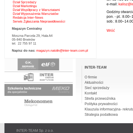
Dział Sprzedaży
e-mail:
kalisz@i
Dział Marketingu
Dział Współpracy z Warsztatami
Godziny otwarci
Dział Wyposażenia Warsztatów
pon. - pt.: 8.00–
Redakcja Inter-News
sob.: 8.00–14.0
Serwis Zgłaszania Nieprawidłowości
Magazyn Centralny
Wróć
Moszna Parcela 29, Hala A4
05-840 Brwinów
tel. 22 755 97 11
Napisz do nas:
magazyn.natolin@inter-team.com.pl
Pomiń
nawigacje
INTER-TEAM
O firmie
Aktualności
Sieć sprzedaży
Kontakt
Strefa przewoźnika
Polityka prywatności
Klauzula informacyjna- rekrut
Strategia podatkowa
INTER-TEAM Sp. z o.o.