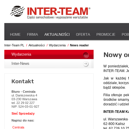
Pomiń
HOME
FIRMA
AKTUALNOŚCI
OFERTA
PROMOCJE
POB
nawigacje
STREFA DLA PRZEWOŹNIKA
CERTYFIKATY
INTER-NEWS
P
Inter-Team PL
Aktualności
Wydarzenia
News reader
Pomiń
Nowy o
nawigacje
Wydarzenia
Inter-News
W poniedziałek,
INTER-TEAM. Jes
Jak w każdej f
Kontakt
oddziale, korzy
bądź sklepów.
Biuro - Centrala
Filia oferuje p
ul. Daniszewska 4
03-230 Warszawa
środków smarnyc
tel. 22 29 02 227
doradzić i udzi
NIP: 524-03-01-927
INTER-TEAM Ka
Sieć Sprzedaży
ul. Warszawska
Napisz do nas:
62-800 Kalisz
Centrala
tel. 62 726 10 7