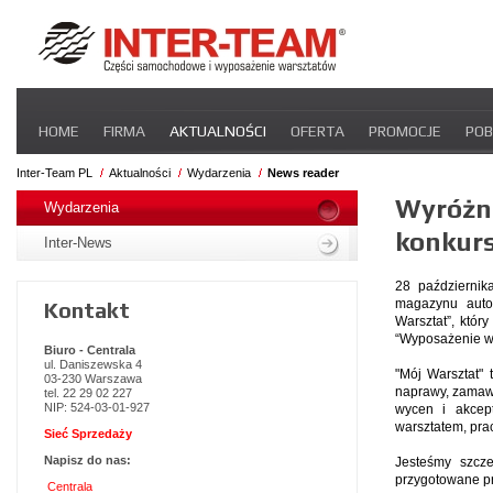
Pomiń
HOME
FIRMA
AKTUALNOŚCI
OFERTA
PROMOCJE
POB
nawigacje
STREFA DLA PRZEWOŹNIKA
CERTYFIKATY
INTER-NEWS
P
Inter-Team PL
Aktualności
Wydarzenia
News reader
Pomiń
Wyróżni
nawigacje
Wydarzenia
konkurs
Inter-News
28 październik
magazynu autoE
Kontakt
Warsztat”, któr
“Wyposażenie wa
Biuro - Centrala
ul. Daniszewska 4
"Mój Warsztat" 
03-230 Warszawa
naprawy, zamawia
tel. 22 29 02 227
NIP: 524-03-01-927
wycen i akcep
warsztatem, prac
Sieć Sprzedaży
Napisz do nas:
Jesteśmy szcze
przygotowane p
Centrala