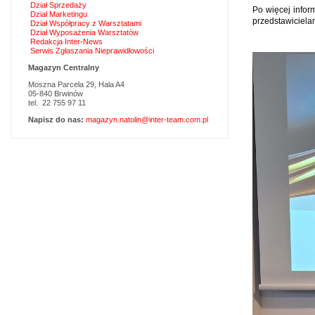
Dział Sprzedaży
Po więcej infor
Dział Marketingu
przedstawiciel
Dział Współpracy z Warsztatami
Dział Wyposażenia Warsztatów
Redakcja Inter-News
Serwis Zgłaszania Nieprawidłowości
Magazyn Centralny
Moszna Parcela 29, Hala A4
05-840 Brwinów
tel. 22 755 97 11
Napisz do nas:
magazyn.natolin@inter-team.com.pl