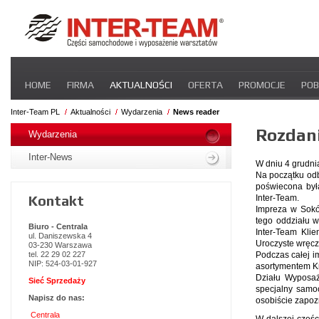
Pomiń
HOME
FIRMA
AKTUALNOŚCI
OFERTA
PROMOCJE
POB
nawigacje
STREFA DLA PRZEWOŹNIKA
CERTYFIKATY
INTER-NEWS
P
Inter-Team PL
Aktualności
Wydarzenia
News reader
Pomiń
Rozdani
nawigacje
Wydarzenia
Inter-News
W dniu 4 grudnia
Na początku odby
poświecona był
Kontakt
Inter-Team.
Impreza w Sokó
tego oddziału 
Biuro - Centrala
Inter-Team Kli
ul. Daniszewska 4
Uroczyste wręcz
03-230 Warszawa
tel. 22 29 02 227
Podczas całej i
NIP: 524-03-01-927
asortymentem Kr
Działu Wyposaż
Sieć Sprzedaży
specjalny samo
Napisz do nas:
osobiście zapoz
Centrala