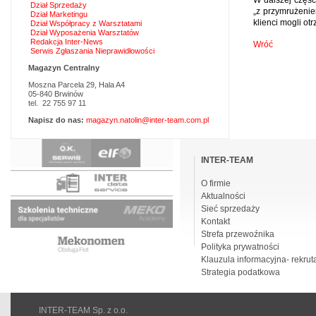
W dalszej częśc
Dział Sprzedaży
„z przymrużenie
Dział Marketingu
klienci mogli o
Dział Współpracy z Warsztatami
Dział Wyposażenia Warsztatów
Redakcja Inter-News
Wróć
Serwis Zgłaszania Nieprawidłowości
Magazyn Centralny
Moszna Parcela 29, Hala A4
05-840 Brwinów
tel. 22 755 97 11
Napisz do nas:
magazyn.natolin@inter-team.com.pl
Pomiń
nawigacje
INTER-TEAM
O firmie
Aktualności
Sieć sprzedaży
Kontakt
Strefa przewoźnika
Polityka prywatności
Klauzula informacyjna- rekrut
Strategia podatkowa
INTER-TEAM Sp. z o.o.