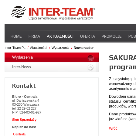
Pomiń
HOME
FIRMA
AKTUALNOŚCI
OFERTA
PROMOCJE
POB
nawigacje
STREFA DLA PRZEWOŹNIKA
CERTYFIKATY
INTER-NEWS
P
Inter-Team PL
Aktualności
Wydarzenia
News reader
Pomiń
SAKURA
nawigacje
Wydarzenia
progra
Inter-News
Z satysfakcją 
wprowadzony do
Kontakt
asortymentu mar
Dowodem uznania
Biuro - Centrala
ul. Daniszewska 4
statusu certyf
03-230 Warszawa
produktów, w pr
tel. 22 29 02 227
NIP: 524-03-01-927
Dane produktów 
już wkrótce (wra
Sieć Sprzedaży
Napisz do nas:
Wróć
Centrala