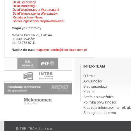
Dział Sprzedaży
Dział Marketingu
Dział Współpracy z Warsztatami
Dział Wyposażenia Warsztatów
Redakcja Inter-News
Serwis Zgłaszania Nieprawidłowości
Magazyn Centralny
Moszna Parcela 29, Hala A4
05-840 Brwinów
tel. 22 755 97 11
Napisz do nas:
magazyn.natolin@inter-team.com.pl
Pomiń
nawigacje
INTER-TEAM
O firmie
Aktualności
Sieć sprzedaży
Kontakt
Strefa przewoźnika
Polityka prywatności
Klauzula informacyjna- rekrut
Strategia podatkowa
INTER-TEAM Sp. z o.o.