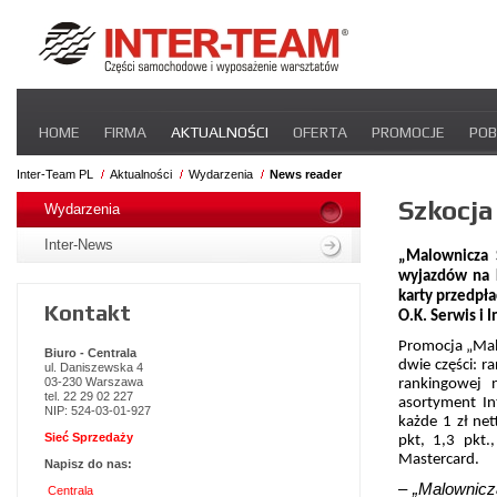
Pomiń
HOME
FIRMA
AKTUALNOŚCI
OFERTA
PROMOCJE
POB
nawigacje
STREFA DLA PRZEWOŹNIKA
CERTYFIKATY
INTER-NEWS
P
Inter-Team PL
Aktualności
Wydarzenia
News reader
Pomiń
Szkocja
nawigacje
Wydarzenia
Inter-News
„Malownicza 
wyjazdów na k
karty przedpł
Kontakt
O.K. Serwis i I
Promocja „Malo
Biuro - Centrala
dwie części: r
ul. Daniszewska 4
03-230 Warszawa
rankingowej 
tel. 22 29 02 227
asortyment In
NIP: 524-03-01-927
każde 1 zł ne
Sieć Sprzedaży
pkt, 1,3 pkt.
Mastercard.
Napisz do nas:
– „Malownicz
Centrala