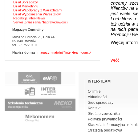
Dział Sprzedaży
chcemy szcz
Dział Marketingu
Klientów na 
Dział Współpracy z Warsztatami
jest wiele n
Dział Wyposażenia Warsztatów
Loch Ness, c
Redakcja Inter-News
Serwis Zgłaszania Nieprawidłowości
też udział w
na nich pam
Magazyn Centralny
Promocji i R
Moszna Parcela 29, Hala A4
05-840 Brwinów
Więcej inform
tel. 22 755 97 11
Napisz do nas:
magazyn.natolin@inter-team.com.pl
Wróć
Pomiń
nawigacje
INTER-TEAM
O firmie
Aktualności
Sieć sprzedaży
Kontakt
Strefa przewoźnika
Polityka prywatności
Klauzula informacyjna- rekrut
Strategia podatkowa