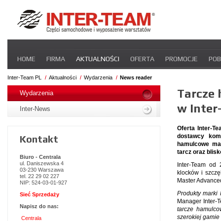
Pomiń
HOME
FIRMA
AKTUALNOŚCI
OFERTA
PROMOCJE
POB
nawigacje
STREFA DLA PRZEWOŹNIKA
CERTYFIKATY
INTER-NEWS
P
Inter-Team PL
Aktualności
Wydarzenia
News reader
Pomiń
Tarcze
nawigacje
Wydarzenia
w Inter
Inter-News
Oferta Inter-T
dostawcy kom
Kontakt
hamulcowe mar
tarcz oraz blis
Biuro - Centrala
ul. Daniszewska 4
Inter-Team od 
03-230 Warszawa
klocków i szcz
tel. 22 29 02 227
Master Advanced
NIP: 524-03-01-927
Produkty marki
Sieć Sprzedaży
Manager Inter-T
Napisz do nas:
tarcze hamulco
szerokiej gamie
Centrala