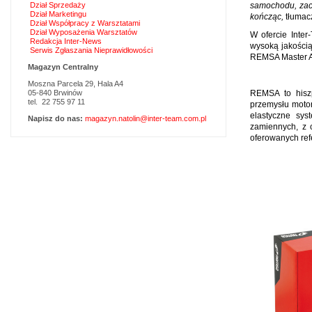
Dział Sprzedaży
samochodu, zacz
Dział Marketingu
kończąc,
tłumac
Dział Współpracy z Warsztatami
Dział Wyposażenia Warsztatów
W ofercie Inte
Redakcja Inter-News
wysoką jakością
Serwis Zgłaszania Nieprawidłowości
REMSA Master Ad
Magazyn Centralny
Moszna Parcela 29, Hala A4
05-840 Brwinów
REMSA to hiszp
tel. 22 755 97 11
przemysłu moto
elastyczne sys
Napisz do nas:
magazyn.natolin@inter-team.com.pl
zamiennych, z c
oferowanych ref