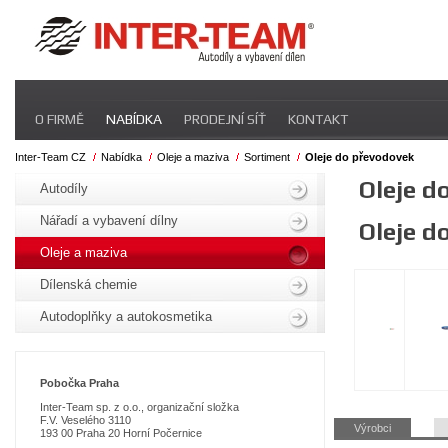
Přeskočit
O FIRMĚ
NABÍDKA
PRODEJNÍ SÍŤ
KONTAKT
navigaci
Inter-Team CZ
Nabídka
Oleje a maziva
Sortiment
Oleje do převodovek
Přeskočit
Oleje d
navigaci
Autodíly
Nářadí a vybavení dílny
Oleje d
Oleje a maziva
Dílenská chemie
Autodoplňky a autokosmetika
Pobo
čka Praha
Inter-Team sp. z o.o., organizační složka
F.V. Veselého 3110
Přeskočit
Výrobci
193 00 Praha 20 Horní Počernice
navigaci