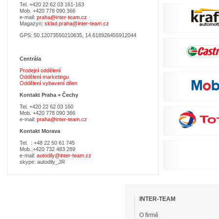
Tel. +420 22 62 03 161-163
Mob. +420 778 090 366
e-mail:
praha@inter-team.cz
Magazyn:
sklad.praha@inter-team.cz
GPS: 50.12073550210635, 14.618926455912044
Centrála
Prodejní oddělení
Oddělení marketingu
Oddělení vybavení dílen
Kontakt Praha +
Čechy
Tel. +420 22 62 03 160
Mob. +420 778 090 366
e-mail:
praha@inter-team.cz
Kontakt Morava
Tel. : +48 22 50 61 745
Mob.:+420 732 483 289
e-mail:
autodily@inter-team.cz
skype: autodily_JR
Přeskočit
navigaci
INTER-TEAM
O firmě