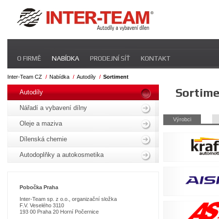
Přeskočit
O FIRMĚ
NABÍDKA
PRODEJNÍ SÍŤ
KONTAKT
navigaci
Inter-Team CZ
Nabídka
Autodíly
Sortiment
Přeskočit
Sortim
navigaci
Autodíly
Nářadí a vybavení dílny
Přeskočit
Výrobci
Oleje a maziva
navigaci
Dílenská chemie
Autodoplňky a autokosmetika
Pobo
čka Praha
Inter-Team sp. z o.o., organizační složka
F.V. Veselého 3110
193 00 Praha 20 Horní Počernice