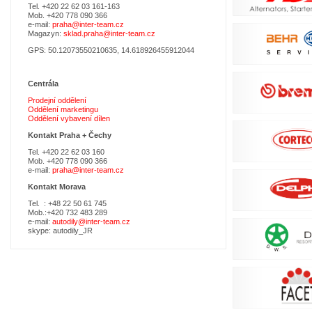
Tel. +420 22 62 03 161-163
Mob. +420 778 090 366
e-mail:
praha@inter-team.cz
Magazyn:
sklad.praha@inter-team.cz
GPS: 50.12073550210635, 14.618926455912044
Centrála
Prodejní oddělení
Oddělení marketingu
Oddělení vybavení dílen
Kontakt Praha +
Čechy
Tel. +420 22 62 03 160
Mob. +420 778 090 366
e-mail:
praha@inter-team.cz
Kontakt Morava
Tel. : +48 22 50 61 745
Mob.:+420 732 483 289
e-mail:
autodily@inter-team.cz
skype: autodily_JR