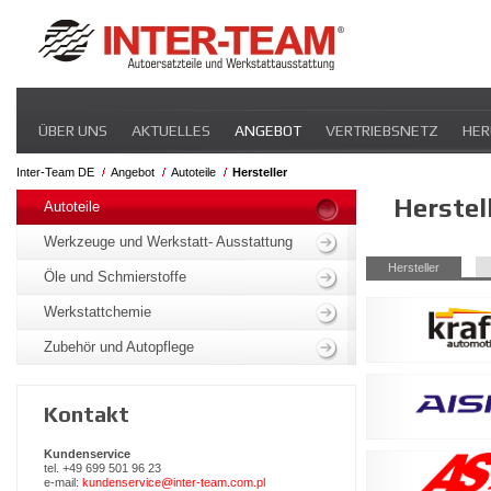
Navigation
ÜBER UNS
AKTUELLES
ANGEBOT
VERTRIEBSNETZ
HER
überspringen
Inter-Team DE
Angebot
Autoteile
Hersteller
Navigation
Herstel
überspringen
Autoteile
Werkzeuge und Werkstatt- Ausstattung
Navigation
Hersteller
Öle und Schmierstoffe
überspringen
Werkstattchemie
Zubehör und Autopflege
Kontakt
Kundenservice
tel. +49 699 501 96 23
e-mail:
kundenservice@inter-team.com.pl