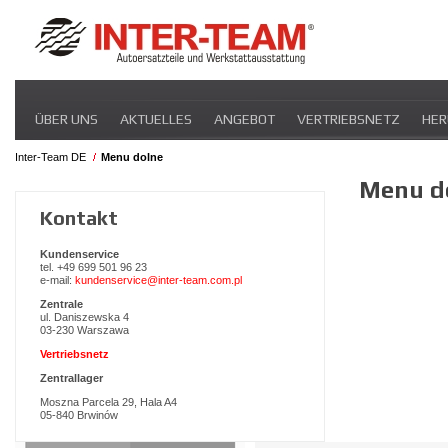
Navigation
ÜBER UNS
AKTUELLES
ANGEBOT
VERTRIEBSNETZ
HER
überspringen
Inter-Team DE
Menu dolne
Navigation
Menu d
überspringen
Kontakt
Kundenservice
tel. +49 699 501 96 23
e-mail:
kundenservice@inter-team.com.pl
Zentrale
ul. Daniszewska 4
03-230 Warszawa
Vertriebsnetz
Zentrallager
Moszna Parcela 29, Hala A4
05-840 Brwinów