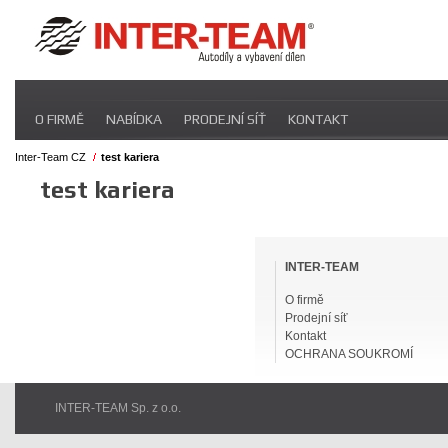
Přeskočit
O FIRMĚ
NABÍDKA
PRODEJNÍ SÍŤ
KONTAKT
navigaci
Inter-Team CZ
test kariera
test kariera
Přeskočit
navigaci
INTER-TEAM
O firmě
Prodejní síť
Kontakt
OCHRANA SOUKROMÍ
INTER-TEAM Sp. z o.o.