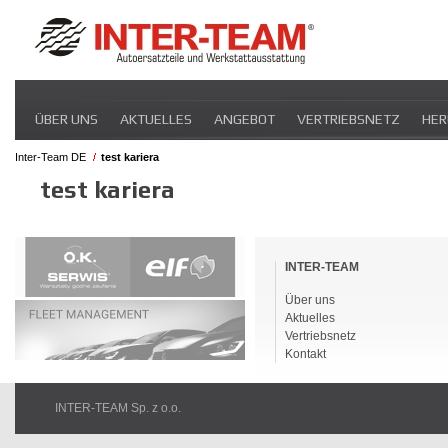
Navigation
ÜBER UNS
AKTUELLES
ANGEBOT
VERTRIEBSNETZ
HER
überspringen
Inter-Team DE
test kariera
test kariera
Navigation
überspringen
INTER-TEAM
Über uns
Aktuelles
Vertriebsnetz
Kontakt
INTER-TEAM Sp. z o.o.