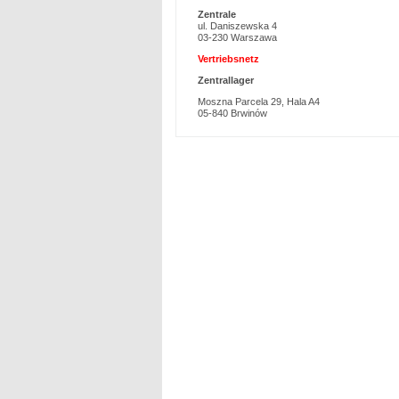
Zentrale
ul. Daniszewska 4
03-230 Warszawa
Vertriebsnetz
Zentrallager
Moszna Parcela 29, Hala A4
05-840 Brwinów