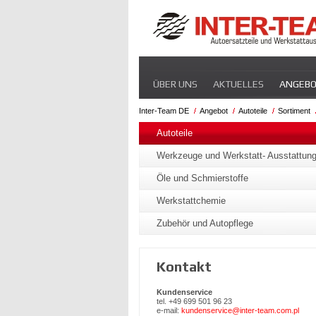
Navigation
ÜBER UNS
AKTUELLES
ANGEB
überspringen
Inter-Team DE
Angebot
Autoteile
Sortiment
Navigation
überspringen
Autoteile
Werkzeuge und Werkstatt- Ausstattun
Öle und Schmierstoffe
Werkstattchemie
Zubehör und Autopflege
Kontakt
Kundenservice
tel. +49 699 501 96 23
e-mail:
kundenservice@inter-team.com.pl