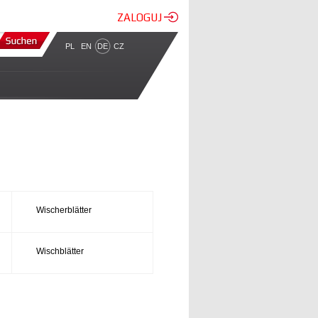
ZALOGUJ
PL
EN
DE
CZ
Wischerblätter
Wischblätter