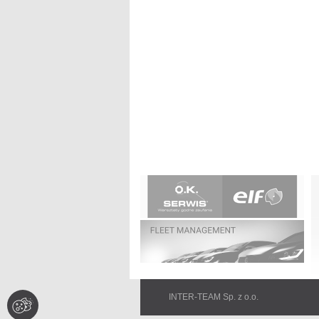
Na
ü
INTER-TEAM Sp. z o.o.