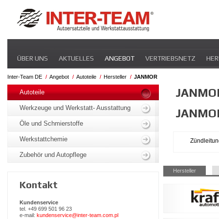
Navigation
ÜBER UNS
AKTUELLES
ANGEBOT
VERTRIEBSNETZ
HER
überspringen
Inter-Team DE
Angebot
Autoteile
Hersteller
JANMOR
Navigation
JANMO
überspringen
Autoteile
Werkzeuge und Werkstatt- Ausstattung
JANMO
Öle und Schmierstoffe
Werkstattchemie
Zündleitun
Zubehör und Autopflege
Navigation
Hersteller
überspringen
Kontakt
Kundenservice
tel. +49 699 501 96 23
e-mail:
kundenservice@inter-team.com.pl