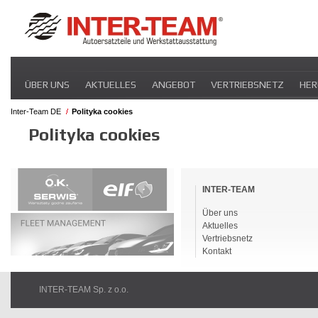
Navigation
ÜBER UNS
AKTUELLES
ANGEBOT
VERTRIEBSNETZ
HER
überspringen
Inter-Team DE
Polityka cookies
Polityka cookies
Navigation
überspringen
INTER-TEAM
Über uns
Aktuelles
Vertriebsnetz
Kontakt
INTER-TEAM Sp. z o.o.